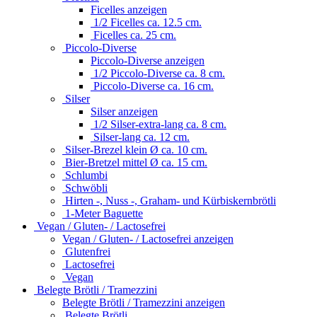
Ficelles anzeigen
1/2 Ficelles ca. 12.5 cm.
Ficelles ca. 25 cm.
Piccolo-Diverse
Piccolo-Diverse anzeigen
1/2 Piccolo-Diverse ca. 8 cm.
Piccolo-Diverse ca. 16 cm.
Silser
Silser anzeigen
1/2 Silser-extra-lang ca. 8 cm.
Silser-lang ca. 12 cm.
Silser-Brezel klein Ø ca. 10 cm.
Bier-Bretzel mittel Ø ca. 15 cm.
Schlumbi
Schwöbli
Hirten -, Nuss -, Graham- und Kürbiskernbrötli
1-Meter Baguette
Vegan / Gluten- / Lactosefrei
Vegan / Gluten- / Lactosefrei anzeigen
Glutenfrei
Lactosefrei
Vegan
Belegte Brötli / Tramezzini
Belegte Brötli / Tramezzini anzeigen
Belegte Brötli