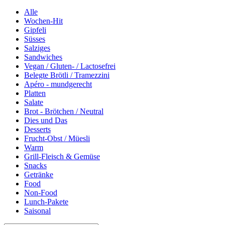
Alle
Wochen-Hit
Gipfeli
Süsses
Salziges
Sandwiches
Vegan / Gluten- / Lactosefrei
Belegte Brötli / Tramezzini
Apéro - mundgerecht
Platten
Salate
Brot - Brötchen / Neutral
Dies und Das
Desserts
Frucht-Obst / Müesli
Warm
Grill-Fleisch & Gemüse
Snacks
Getränke
Food
Non-Food
Lunch-Pakete
Saisonal