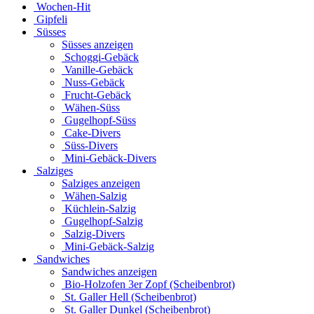
Wochen-Hit
Gipfeli
Süsses
Süsses anzeigen
Schoggi-Gebäck
Vanille-Gebäck
Nuss-Gebäck
Frucht-Gebäck
Wähen-Süss
Gugelhopf-Süss
Cake-Divers
Süss-Divers
Mini-Gebäck-Divers
Salziges
Salziges anzeigen
Wähen-Salzig
Küchlein-Salzig
Gugelhopf-Salzig
Salzig-Divers
Mini-Gebäck-Salzig
Sandwiches
Sandwiches anzeigen
Bio-Holzofen 3er Zopf (Scheibenbrot)
St. Galler Hell (Scheibenbrot)
St. Galler Dunkel (Scheibenbrot)