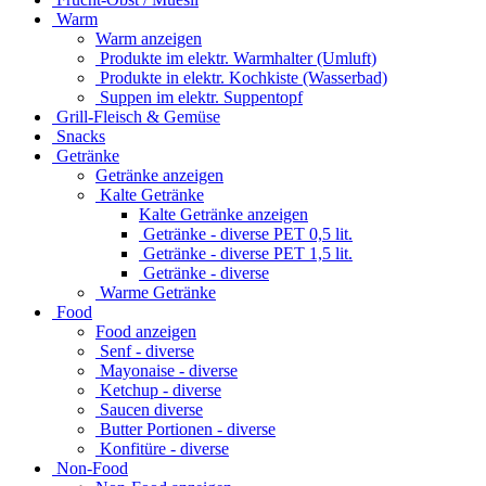
Warm
Warm anzeigen
Produkte im elektr. Warmhalter (Umluft)
Produkte in elektr. Kochkiste (Wasserbad)
Suppen im elektr. Suppentopf
Grill-Fleisch & Gemüse
Snacks
Getränke
Getränke anzeigen
Kalte Getränke
Kalte Getränke anzeigen
Getränke - diverse PET 0,5 lit.
Getränke - diverse PET 1,5 lit.
Getränke - diverse
Warme Getränke
Food
Food anzeigen
Senf - diverse
Mayonaise - diverse
Ketchup - diverse
Saucen diverse
Butter Portionen - diverse
Konfitüre - diverse
Non-Food