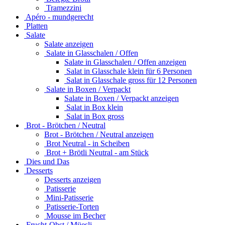
Tramezzini
Apéro - mundgerecht
Platten
Salate
Salate anzeigen
Salate in Glasschalen / Offen
Salate in Glasschalen / Offen anzeigen
Salat in Glasschale klein für 6 Personen
Salat in Glasschale gross für 12 Personen
Salate in Boxen / Verpackt
Salate in Boxen / Verpackt anzeigen
Salat in Box klein
Salat in Box gross
Brot - Brötchen / Neutral
Brot - Brötchen / Neutral anzeigen
Brot Neutral - in Scheiben
Brot + Brötli Neutral - am Stück
Dies und Das
Desserts
Desserts anzeigen
Patisserie
Mini-Patisserie
Patisserie-Torten
Mousse im Becher
Frucht-Obst / Müesli