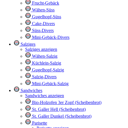
Frucht-Gebäck
Wähen-Süss
Gugelhopf-Süss
Cake-Divers
Süss-Divers
Mini-Gebäck-Divers
Salziges
Salziges anzeigen
Wähen-Salzig
Küchlein-Salzig
Gugelhopf-Salzig
Salzig-Divers
Mini-Gebäck-Salzig
Sandwiches
Sandwiches anzeigen
Bio-Holzofen 3er Zopf (Scheibenbrot)
St. Galler Hell (Scheibenbrot)
St. Galler Dunkel (Scheibenbrot)
Parisette