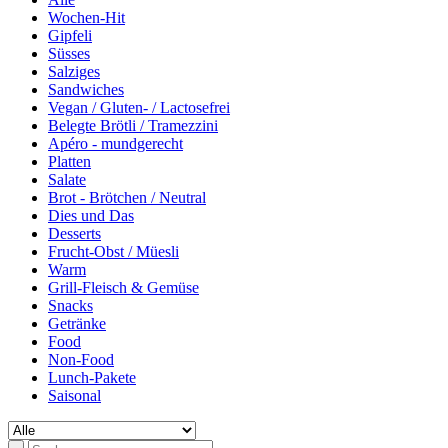
Wochen-Hit
Gipfeli
Süsses
Salziges
Sandwiches
Vegan / Gluten- / Lactosefrei
Belegte Brötli / Tramezzini
Apéro - mundgerecht
Platten
Salate
Brot - Brötchen / Neutral
Dies und Das
Desserts
Frucht-Obst / Müesli
Warm
Grill-Fleisch & Gemüse
Snacks
Getränke
Food
Non-Food
Lunch-Pakete
Saisonal